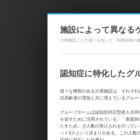
Skip
to
施設によって異なる
content
介護施設ごとの違いを知って、転職活動の
認知症に特化したグ
様々な種類がある介護施設は、それぞれ
症高齢者の増加と共に増えているグルー
グループホームは認知症対応型老人共同
を促すために活用されている。「家庭的
たすため、少人数の受け入れを行ってい
ット9人という決まりがある。この人数
症状に対応した結果だ。