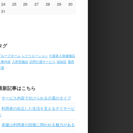
24
25
26
27
28
29
30
31
タグ
グループホーム
レクリエーション
介護老人保健施設
仕事内容
入所型施設
訪問介護サービス
認知症
通所
介護
最新記事はこちら
サービス内容で分けられる介護のタイプ
利用者の自立した生活を支えるデイサービ
ス
老健は利用者の回復に関われる魅力がある